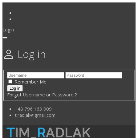
Login
Log in
Remember Me
Forgot
Username
or
Password
?
+48 796 163 909
t.radlak@gmail.com