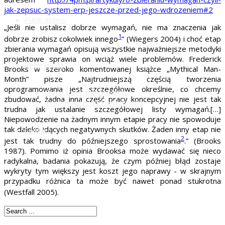
jak-zepsuc-system-erp-jeszcze-przed-jego-wdrozeniem#2
Publications
„Jeśli nie ustalisz dobrze wymagań, nie ma znaczenia jak
1
dobrze zrobisz cokolwiek innego
” (Wiegers 2004) i choć etap
zbierania wymagań opisują wszystkie najważniejsze metodyki
projektowe sprawia on wciąż wiele problemów. Frederick
References
Brooks w szeroko komentowanej książce „Mythical Man-
Month” pisze „Najtrudniejszą częścią tworzenia
oprogramowania jest szczegółowe określnie, co chcemy
Companies and projects
zbudować, żadna inna część pracy koncepcyjnej nie jest tak
Testimonials and references
trudna jak ustalanie szczegółowej listy wymagań.[…]
Niepowodzenie na żadnym innym etapie pracy nie spowoduje
tak daleko idących negatywnych skutków. Żaden inny etap nie
Contact
2
jest tak trudny do późniejszego sprostowania
.” (Brooks
1987). Pomimo iż opinia Brooksa może wydawać się nieco
radykalna, badania pokazują, że czym później błąd zostaje
wykryty tym większy jest koszt jego naprawy - w skrajnym
przypadku różnica ta może być nawet ponad stukrotna
(Westfall 2005).
Read More