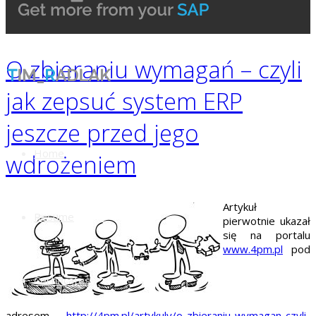
O zbieraniu wymagań – czyli
jak zepsuć system ERP
jeszcze przed jego
Home
wdrożeniem
Artykuł
Resume
pierwotnie ukazał
się na portalu
www.4pm.pl
pod
Certificates
adresem
http://4pm.pl/artykuly/o-zbieraniu-wymagan-czyli-